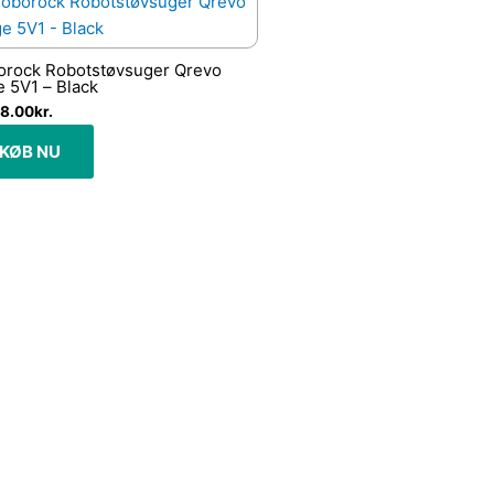
orock Robotstøvsuger Qrevo
 5V1 – Black
8.00
kr.
KØB NU