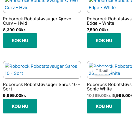
Roborock Robotstøvsuger Qrevo
Roborock Robotstøvs
Curv – Hvid
Edge – White
8,399.00
kr.
7,599.00
kr.
KØB NU
KØB NU
Den
oprindeli
Tilbud!
pris
var:
10,199.00k
Roborock Robotstøvsuger Saros 10 –
Roborock Robotstøvs
Sort
Sonic White
9,699.00
kr.
10,199.00
kr.
5,999.00
KØB NU
KØB NU