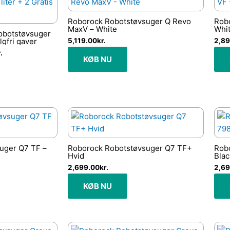
pris
er:
..
4,190.00kr..
Roborock Robotstøvsuger Q Revo
Rob
MaxV – White
Whi
obotstøvsuger
lgfri gaver
5,119.00
kr.
2,89
.
KØB NU
uger Q7 TF –
Roborock Robotstøvsuger Q7 TF+
Rob
Hvid
Blac
2,699.00
kr.
2,69
KØB NU