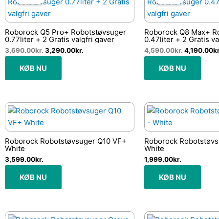
pris
pris
pris
var:
er:
var:
3,690.00kr..
3,290.00kr..
4,590.00kr
Roborock Q5 Pro+ Robotstøvsuger
Roborock Q8 Max+ R
0.77liter + 2 Gratis valgfri gaver
0.47liter + 2 Gratis va
3,690.00
kr.
3,290.00
kr.
4,590.00
kr.
4,190.00
kr
KØB NU
KØB NU
Roborock Robotstøvsuger Q10 VF+
Roborock Robotstøvs
White
White
3,599.00
kr.
1,999.00
kr.
KØB NU
KØB NU