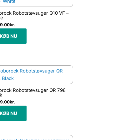
orock Robotstøvsuger Q10 VF –
te
9.00
kr.
KØB NU
orock Robotstøvsuger QR 798
k
9.00
kr.
KØB NU