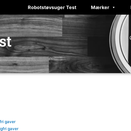
Robotstøvsuger Test
Mærker
st
fri gaver
gfri gaver