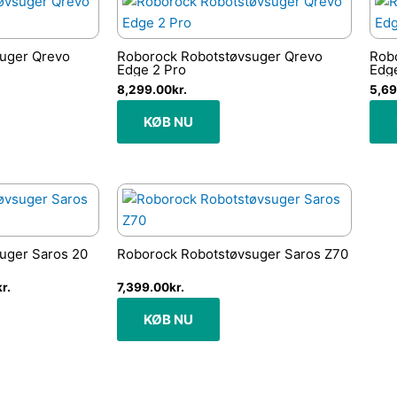
uger Qrevo
Roborock Robotstøvsuger Qrevo
Rob
Edge 2 Pro
Edge
8,299.00
kr.
5,69
KØB NU
Den
ge
aktuelle
pris
er:
r..
5,999.00kr..
uger Saros 20
Roborock Robotstøvsuger Saros Z70
kr.
7,399.00
kr.
KØB NU