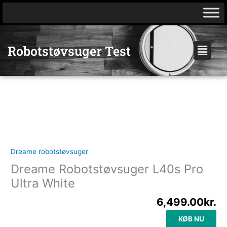
Gå
til
indholdet
Menu
Robotstøvsuger Test
Dreame robotstøvsuger
Dreame Robotstøvsuger L40s Pro
Ultra White
6,499.00
kr.
KØB NU