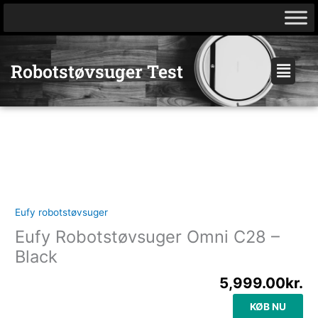
Gå
til
indholdet
Menu
Robotstøvsuger Test
Eufy robotstøvsuger
Eufy Robotstøvsuger Omni C28 –
Black
5,999.00
kr.
KØB NU