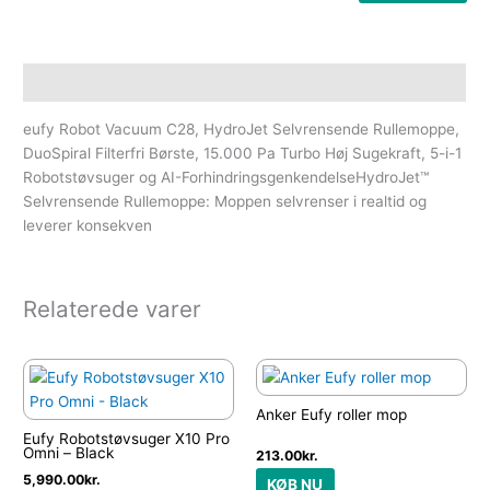
Beskrivelse
eufy Robot Vacuum C28, HydroJet Selvrensende Rullemoppe,
DuoSpiral Filterfri Børste, 15.000 Pa Turbo Høj Sugekraft, 5-i-1
Robotstøvsuger og AI-ForhindringsgenkendelseHydroJet™
Selvrensende Rullemoppe: Moppen selvrenser i realtid og
leverer konsekven
Relaterede varer
Anker Eufy roller mop
Eufy Robotstøvsuger X10 Pro
Omni – Black
213.00
kr.
5,990.00
kr.
KØB NU