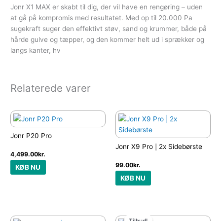
Jonr X1 MAX er skabt til dig, der vil have en rengøring – uden
at gå på kompromis med resultatet. Med op til 20.000 Pa
sugekraft suger den effektivt støv, sand og krummer, både på
hårde gulve og tæpper, og den kommer helt ud i sprækker og
langs kanter, hv
Relaterede varer
Jonr P20 Pro
Jonr X9 Pro | 2x Sidebørste
4,499.00
kr.
99.00
kr.
KØB NU
KØB NU
Den
Den
oprindelige
aktuelle
Tilbud!
Tilbud!