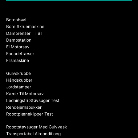
Betonhøvl
Bore Skruemaskine
Damprenser Til Bil
Dampstation
El Motorsav
Facadefræser
Flismaskine
Gulvskrubbe
Håndskubber
Jordstamper
Kæde Til Motorsav
Ledningsfri Støvsuger Test
Rendejernsbukker
Robotplæneklipper Test
Robotstøvsuger Med Gulvvask
Transportabel Airconditiong