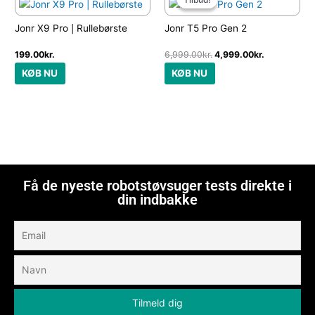
pris
pris
var:
er:
Jonr X9 Pro | Rullebørste
Jonr T5 Pro Gen 2
6,999.00kr..
4,999.00kr.
199.00
kr.
6,999.00
kr.
4,999.00
kr.
KØB NU
KØB NU
Få de nyeste robotstøvsuger tests direkte i
din indbakke