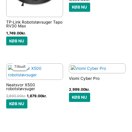
KØB NU
TP-Link Robotstøvsuger Tapo
RV30 Max
1,749.00
kr.
KØB NU
Den
Den
oprindelige
aktuelle
Tilbud!
Tilbud!
pris
pris
var:
er:
Viomi Cyber Pro
2,890.00kr..
1,879.00kr..
Neatsvor X500
robotstøvsuger
2,999.00
kr.
2,890.00
kr.
1,879.00
kr.
KØB NU
KØB NU