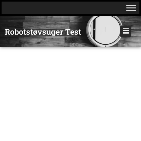
Gå
til
indholdet
Menu
Robotstøvsuger Test