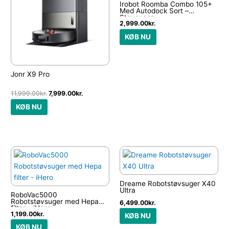
Irobot Roomba Combo 105+
Med Autodock Sort –
Støvsuger
2,999.00
kr.
KØB NU
Jonr X9 Pro
11,999.00
kr.
7,999.00
kr.
KØB NU
Dreame Robotstøvsuger X40
Ultra
RoboVac5000
Robotstøvsuger med Hepa
6,499.00
kr.
filter – iHero
1,199.00
kr.
KØB NU
KØB NU