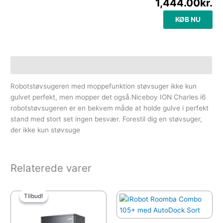
1,444.00
kr.
KØB NU
Beskrivelse
Robotstøvsugeren med moppefunktion støvsuger ikke kun
gulvet perfekt, men mopper det også.Niceboy ION Charles i6
robotstøvsugeren er en bekvem måde at holde gulve i perfekt
stand med stort set ingen besvær. Forestil dig en støvsuger,
der ikke kun støvsuge
Relaterede varer
Den
Den
oprindelige
aktuelle
Tilbud!
Tilbud!
pris
pris
var:
er:
11,999.00kr..
7,999.00kr..