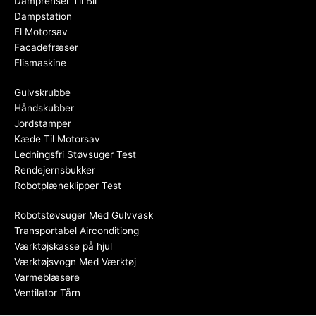
Damprenser Til Bil
Dampstation
El Motorsav
Facadefræser
Flismaskine
Gulvskrubbe
Håndskubber
Jordstamper
Kæde Til Motorsav
Ledningsfri Støvsuger Test
Rendejernsbukker
Robotplæneklipper Test
Robotstøvsuger Med Gulvvask
Transportabel Airconditiong
Værktøjskasse på hjul
Værktøjsvogn Med Værktøj
Varmeblæsere
Ventilator Tårn