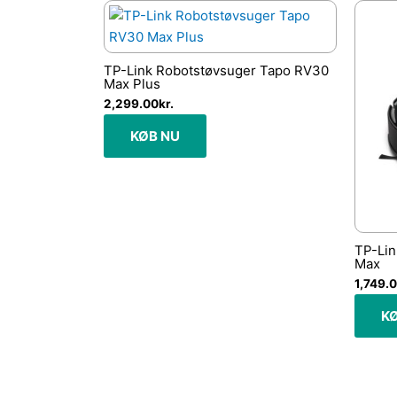
TP-Link Robotstøvsuger Tapo RV30
Max Plus
2,299.00
kr.
KØB NU
TP-Lin
Max
1,749.
K