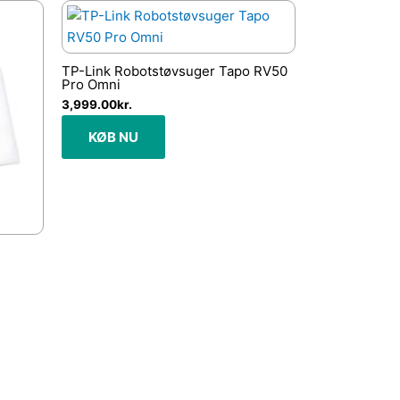
TP-Link Robotstøvsuger Tapo RV50
Pro Omni
3,999.00
kr.
KØB NU