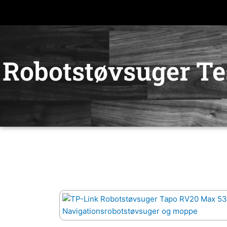
Gå
til
indholdet
Robotstøvsuger Te