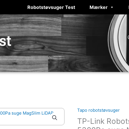
Robotstøvsuger Test
Mærker
st
Tapo robotstøvsuger
TP-Link Robo