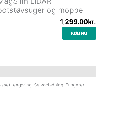
MagSlim LiDAR
botstøvsuger og moppe
1,299.00
kr.
KØB NU
sset rengøring, Selvopladning, Fungerer