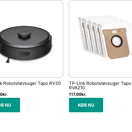
k Robotstøvsuger Tapo RV30
TP-Link Robotstøvsuger Tapo
RVA210
00
kr.
117.00
kr.
ØB NU
KØB NU