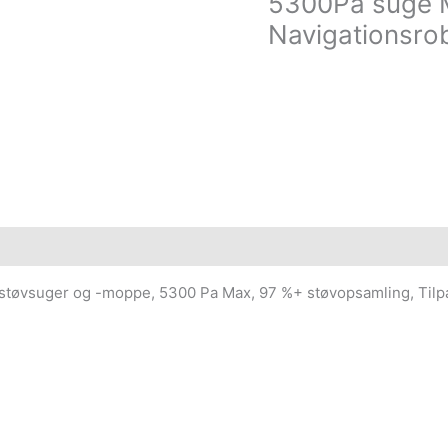
5300Pa suge 
Navigationsro
støvsuger og -moppe, 5300 Pa Max, 97 %+ støvopsamling, Tilpa