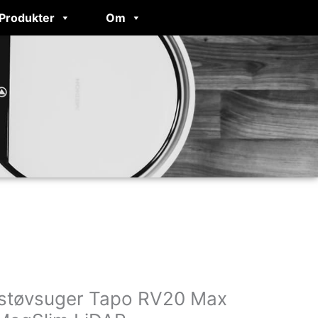
Produkter
Om
tstøvsuger Tapo RV20 Max