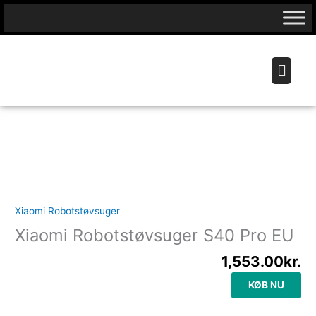
Gå
til
indholdet
Menu
Robotstøvsuger Test
Xiaomi Robotstøvsuger
Xiaomi Robotstøvsuger S40 Pro EU
1,553.00
kr.
KØB NU