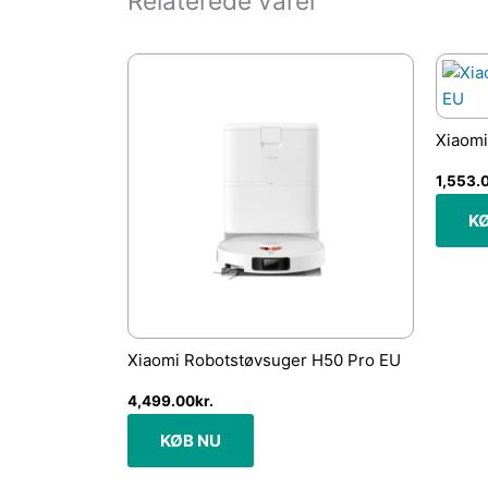
Relaterede varer
Xiaomi
1,553.
K
Xiaomi Robotstøvsuger H50 Pro EU
4,499.00
kr.
KØB NU