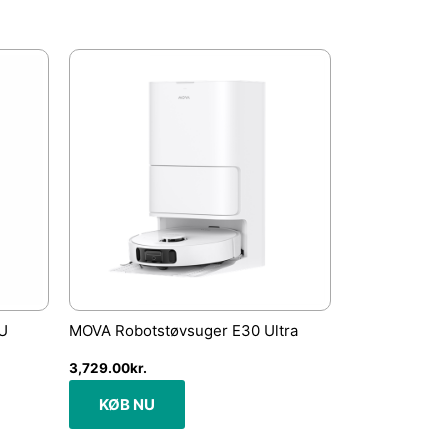
EU
MOVA Robotstøvsuger E30 Ultra
3,729.00
kr.
KØB NU