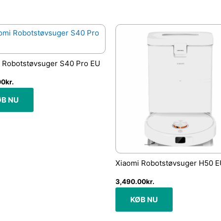
 Robotstøvsuger S40 Pro EU
00
kr.
ØB NU
Xiaomi Robotstøvsuger H50 
3,490.00
kr.
KØB NU