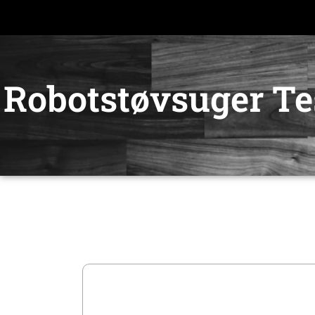
Gå
til
indholdet
Robotstøvsuger Te