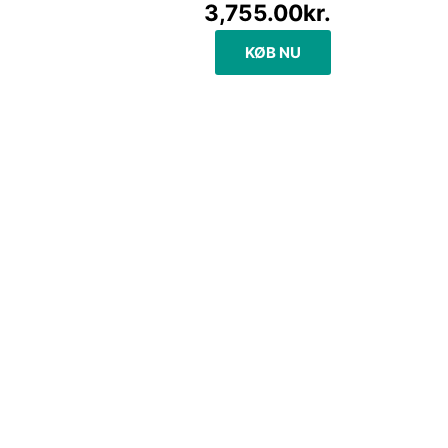
3,755.00
kr.
KØB NU