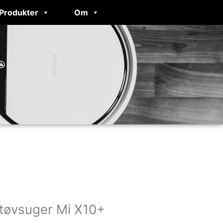
Produkter
Om
tøvsuger Mi X10+